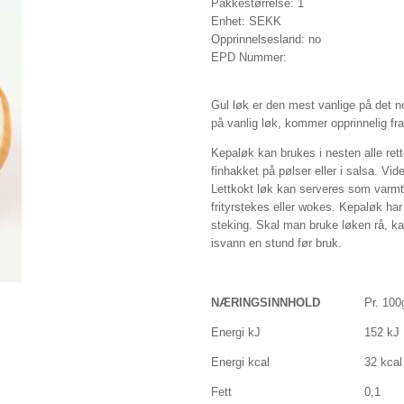
Pakkestørrelse: 1
Enhet: SEKK
Opprinnelsesland: no
EPD Nummer:
Gul løk er den mest vanlige på det 
på vanlig løk, kommer opprinnelig fr
Kepaløk kan brukes i nesten alle ret
finhakket på pølser eller i salsa. Vi
Lettkokt løk kan serveres som varmt 
frityrstekes eller wokes. Kepaløk har
steking. Skal man bruke løken rå, ka
isvann en stund før bruk.
NÆRINGSINNHOLD
Pr. 100
Energi kJ
152 kJ
Energi kcal
32 kcal
Fett
0,1