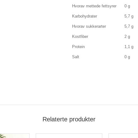
Hvorav mettede fettsyrer
0 g
Karbohydrater
5,7 g
Hvorav sukkerarter
5,7 g
Kostfiber
2 g
Protein
1,1 g
Salt
0 g
Relaterte produkter