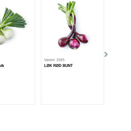
Varenr: 2565
Varenr: 21
tk
LØK RØD BUNT
Kylling Gå
bestilling