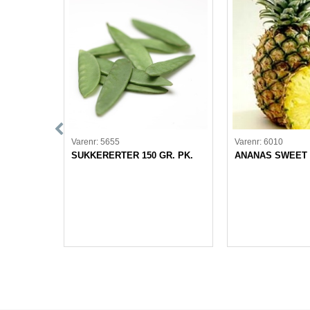
Varenr: 5655
Varenr: 6010
sk 6 kg
SUKKERERTER 150 GR. PK.
ANANAS SWEET