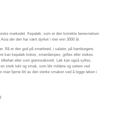
norske markedet. Kepaløk, som er den korrekte benevnelsen
a Asia der den har vært dyrket i mer enn 3000 år.
ter. Rå er den god på smørbrød, i salater, på hamburgere,
dere kan kepaløk kokes, smørdampes, grilles eller stekes.
tilbehør eller som grønnsaksrett. Løk kan også syltes,
 en sterk lukt og smak, som blir mildere og søtere ved
n man fjerne litt av den sterke smaken ved å legge løken i
g