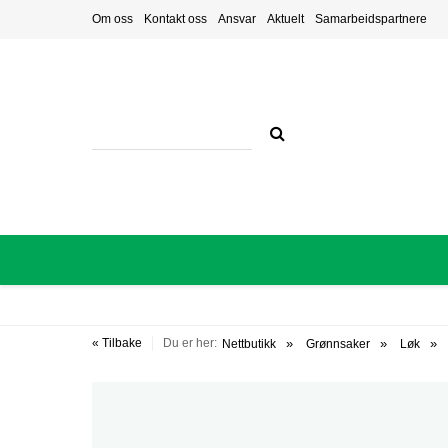
Om oss
Kontakt oss
Ansvar
Aktuelt
Samarbeidspartnere
« Tilbake
Du er her:
Nettbutikk
Grønnsaker
Løk