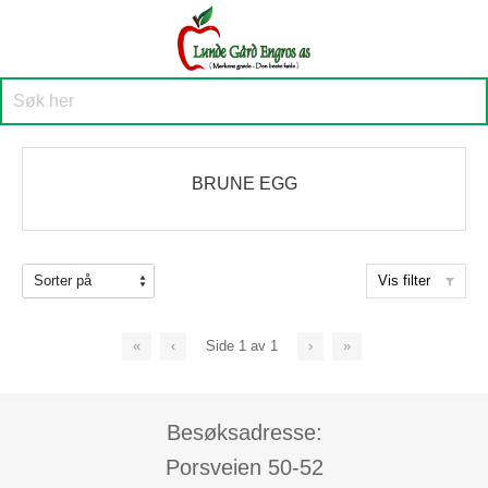
BRUNE EGG
Vis filter
«
‹
Side
1
av
1
›
»
Besøksadresse:
Porsveien 50-52