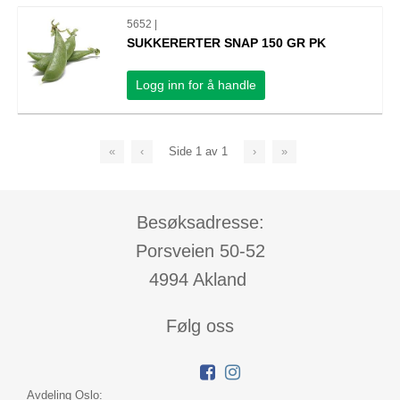
5652 |
SUKKERERTER SNAP 150 GR PK
Logg inn for å handle
«
‹
Side
1
av
1
›
»
Besøksadresse:
Porsveien 50-52
4994 Akland
Følg oss
Avdeling Oslo: