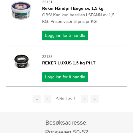
22131 |
Reker Håndpill Engelsv, 1,5 kg
OBS! Kan kun bestilles i SPANN av 1,5
KG. Prisen viser til pris pr KG
Logg inn for å handle
22133 |
REKER LUXUS 1,5 kg PH.T
Logg inn for å handle
«
‹
Side
1
av
1
›
»
Besøksadresse:
Porsveien 50-52