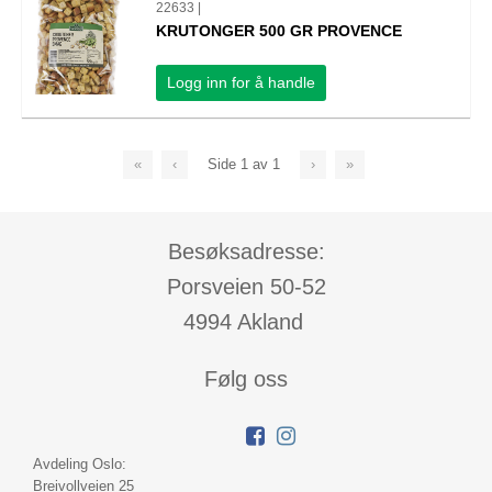
22633 |
KRUTONGER 500 GR PROVENCE
Logg inn for å handle
«
‹
Side
1
av
1
›
»
Besøksadresse:
Porsveien 50-52
4994 Akland
Følg oss
Avdeling Oslo:
Breivollveien 25