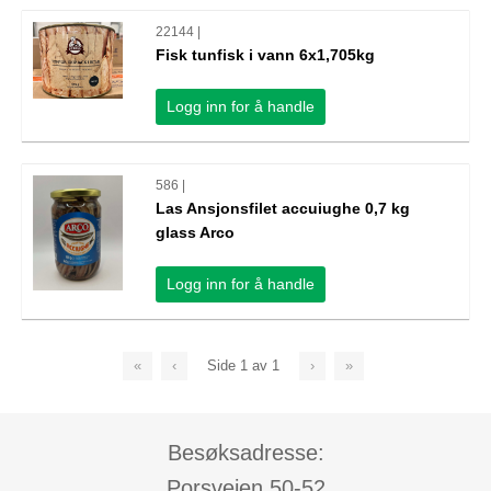
22144 |
Fisk tunfisk i vann 6x1,705kg
Logg inn for å handle
586 |
Las Ansjonsfilet accuiughe 0,7 kg
glass Arco
Logg inn for å handle
«
‹
Side
1
av
1
›
»
Besøksadresse:
Porsveien 50-52