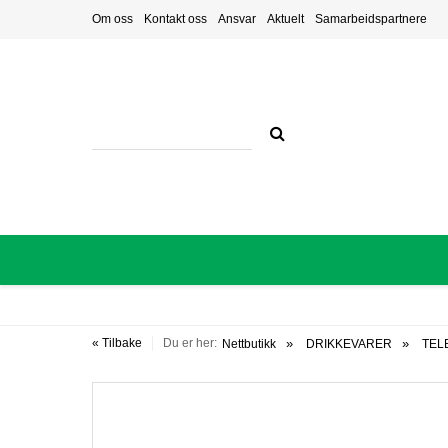
Om oss
Kontakt oss
Ansvar
Aktuelt
Samarbeidspartnere
« Tilbake
Du er her:
Nettbutikk
DRIKKEVARER
TEL