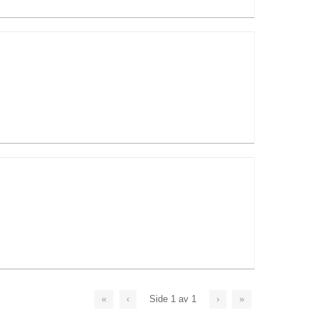
«
‹
Side
1
av
1
›
»