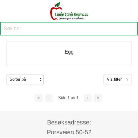
Egg
Vis filter
«
‹
Side
1
av
1
›
»
Besøksadresse:
Porsveien 50-52