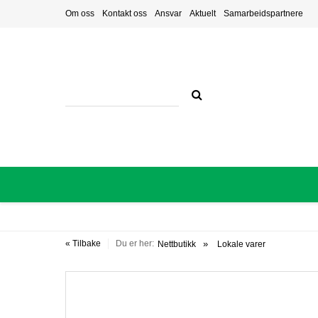
Om oss
Kontakt oss
Ansvar
Aktuelt
Samarbeidspartnere
« Tilbake
Du er her:
Nettbutikk
Lokale varer