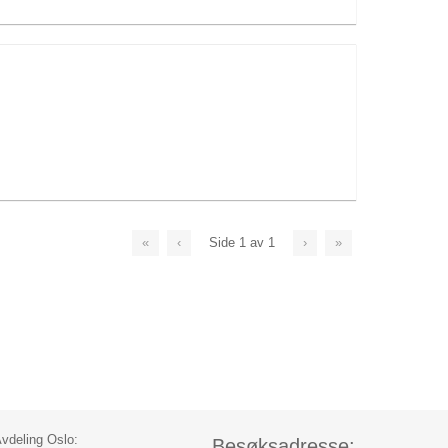
«
‹
Side
1
av
1
›
»
vdeling Oslo:
Besøksadresse: