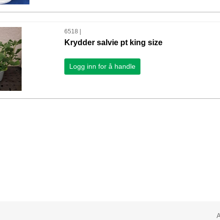
6518 |
Krydder salvie pt king size
Logg inn for å handle
A