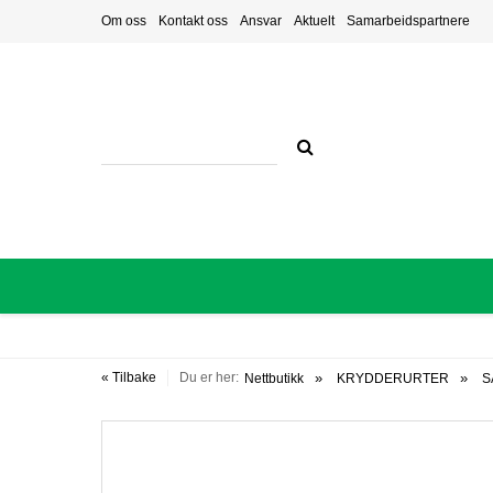
Om oss
Kontakt oss
Ansvar
Aktuelt
Samarbeidspartnere
« Tilbake
Du er her:
Nettbutikk
KRYDDERURTER
S