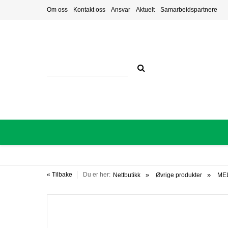
Om oss
Kontakt oss
Ansvar
Aktuelt
Samarbeidspartnere
« Tilbake
Du er her:
Nettbutikk
Øvrige produkter
ME