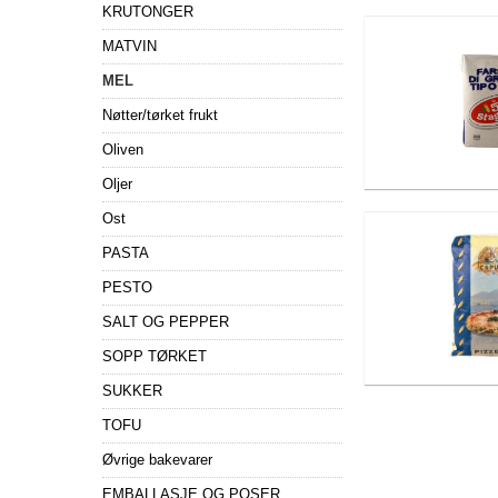
KRUTONGER
MATVIN
MEL
Nøtter/tørket frukt
Oliven
Oljer
Ost
PASTA
PESTO
SALT OG PEPPER
SOPP TØRKET
SUKKER
TOFU
Øvrige bakevarer
EMBALLASJE OG POSER