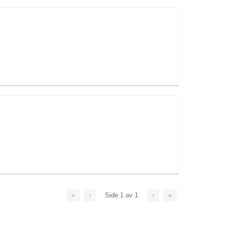
«
‹
Side
1
av
1
›
»