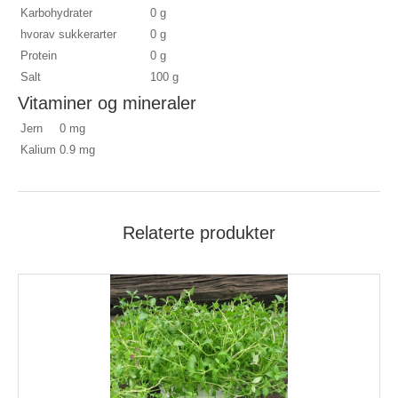
Karbohydrater
0 g
hvorav sukkerarter
0 g
Protein
0 g
Salt
100 g
Vitaminer og mineraler
Jern
0 mg
Kalium
0.9 mg
Relaterte produkter