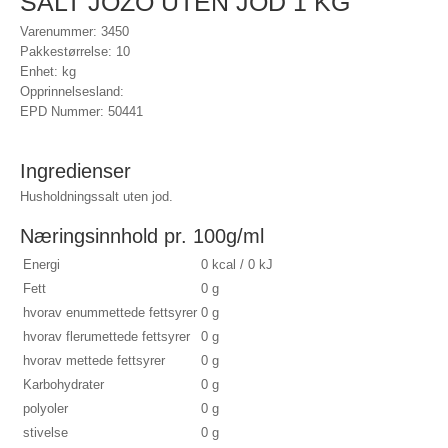
SALT JOZO UTEN JOD 1 KG
Varenummer: 3450
Pakkestørrelse: 10
Enhet: kg
Opprinnelsesland:
EPD Nummer: 50441
Ingredienser
Husholdningssalt uten jod.
Næringsinnhold pr. 100g/ml
Energi
0 kcal / 0 kJ
Fett
0 g
hvorav enummettede fettsyrer
0 g
hvorav flerumettede fettsyrer
0 g
hvorav mettede fettsyrer
0 g
Karbohydrater
0 g
polyoler
0 g
stivelse
0 g