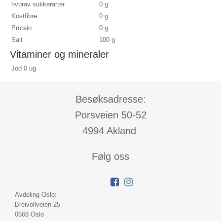
hvorav sukkerarter
0 g
Kostfibre
0 g
Protein
0 g
Salt
100 g
Vitaminer og mineraler
Jod
0 ug
Besøksadresse:
Porsveien 50-52
4994 Akland
Følg oss
Avdeling Oslo:
Breivollveien 25
0668 Oslo