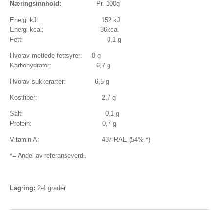
Næringsinnhold:
Pr. 100g
Energi kJ: 152 kJ
Energi kcal: 36kcal
Fett: 0,1 g
Hvorav mettede fettsyrer: 0 g
Karbohydrater: 6,7 g
Hvorav sukkerarter: 6,5 g
Kostfiber: 2,7 g
Salt: 0,1 g
Protein: 0,7 g
Vitamin A: 437 RAE (54% *)
*= Andel av referanseverdi.
Lagring:
2-4 grader.