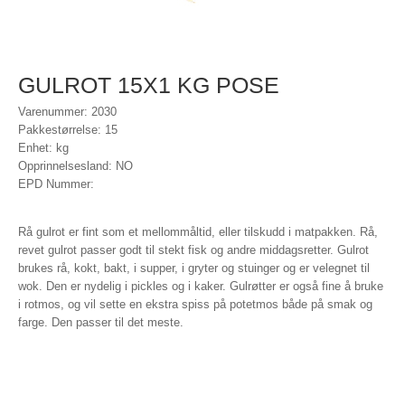
GULROT 15X1 KG POSE
Varenummer: 2030
Pakkestørrelse: 15
Enhet: kg
Opprinnelsesland: NO
EPD Nummer:
Rå gulrot er fint som et mellommåltid, eller tilskudd i matpakken. Rå,
revet gulrot passer godt til stekt fisk og andre middagsretter. Gulrot
brukes rå, kokt, bakt, i supper, i gryter og stuinger og er velegnet til
wok. Den er nydelig i pickles og i kaker. Gulrøtter er også fine å bruke
i rotmos, og vil sette en ekstra spiss på potetmos både på smak og
farge. Den passer til det meste.