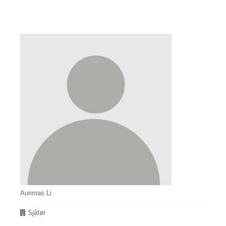
Aurimas Li
Avdeling
Sjåfør