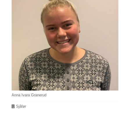
Anna Ivara Granerud
Avdeling
Sjåfør