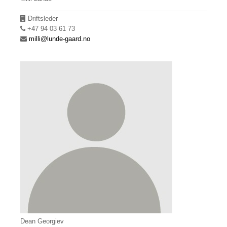
Avdeling
Driftsleder
Telefon
+47 94 03 61 73
E-
milli@lunde-gaard.no
post
Dean Georgiev