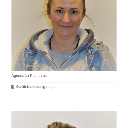
Agnieszka Kacmarek
Avdeling
Kvalitetsansvarlig / lager