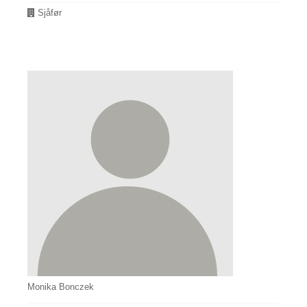
Avdeling
Sjåfør
Monika Bonczek