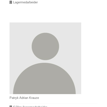
Avdeling
Lagermedarbeider
Patryk Adrian Krauze