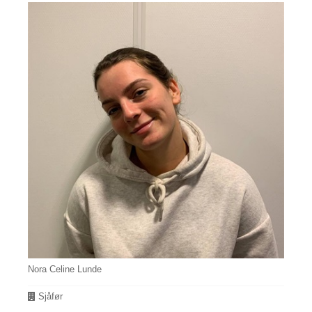
Nora Celine Lunde
Avdeling
Sjåfør