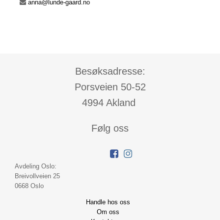
E-
anna@lunde-gaard.no
post
Besøksadresse:
Porsveien 50-52
4994 Akland
Følg oss
Avdeling Oslo:
Breivollveien 25
0668 Oslo
Handle hos oss
Om oss