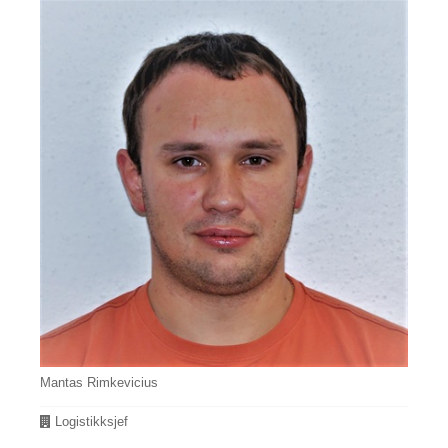
Mantas Rimkevicius
Avdeling
Logistikksjef