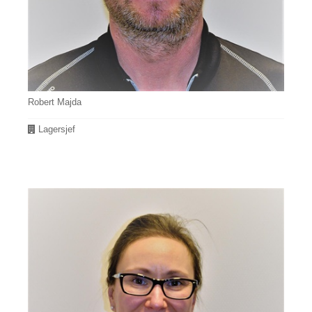
Robert Majda
Avdeling
Lagersjef