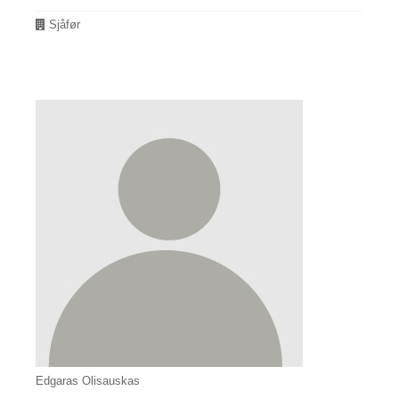
Avdeling
Sjåfør
Edgaras Olisauskas