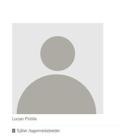
Lucian Pintilie
Avdeling
Sjåfør /lagermedarbeider