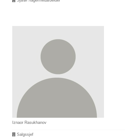
Avdeling
Sjåfør /lagermedarbeider
Iznaor Rasukhanov
Avdeling
Salgssjef