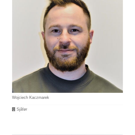
Wojciech Kaczmarek
Avdeling
Sjåfør