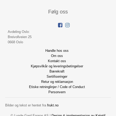
Følg oss
Avdeling Oslo:
Breivollveien 25
0668 Oslo
Handle hos oss
Om oss
Kontakt oss
Kjøpsvilkår og leveringsbetingelser
Bærekraft
Sertifiseringer
Retur og reklamasjon
Etiske retninglinjer / Code of Conduct
Personvern
Bilder og tekst er hentet fra
frukt.no
© Lunde Gard Engros AS |
Design
&
implementasjon av Kréatif