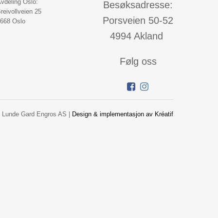
vdeling Oslo:
Besøksadresse:
reivollveien 25
Porsveien 50-52
668 Oslo
4994 Akland
Følg oss
 Lunde Gard Engros AS |
Design
&
implementasjon av Kréatif