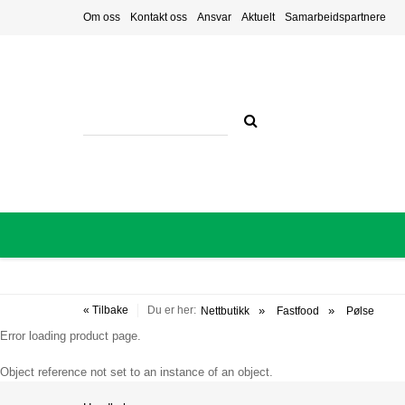
Om oss
Kontakt oss
Ansvar
Aktuelt
Samarbeidspartnere
« Tilbake
Du er her:
Nettbutikk
Fastfood
Pølse
Error loading product page.
Object reference not set to an instance of an object.