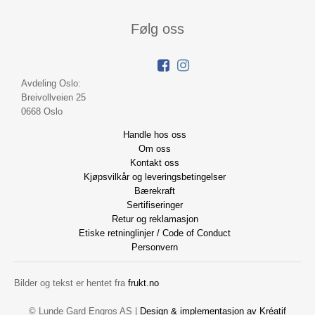
Følg oss
Avdeling Oslo:
Breivollveien 25
0668 Oslo
Handle hos oss
Om oss
Kontakt oss
Kjøpsvilkår og leveringsbetingelser
Bærekraft
Sertifiseringer
Retur og reklamasjon
Etiske retninglinjer / Code of Conduct
Personvern
Bilder og tekst er hentet fra
frukt.no
© Lunde Gard Engros AS |
Design
&
implementasjon av Kréatif