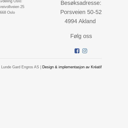
vdeling Oslo:
Besøksadresse:
reivollveien 25
Porsveien 50-52
668 Oslo
4994 Akland
Følg oss
 Lunde Gard Engros AS |
Design
&
implementasjon av Kréatif