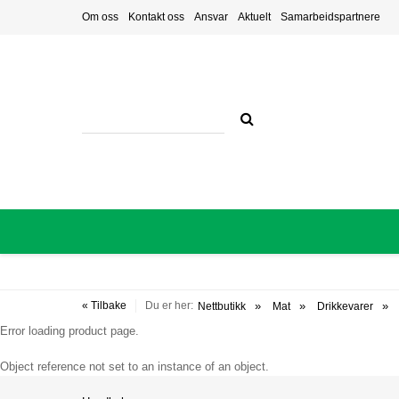
Om oss
Kontakt oss
Ansvar
Aktuelt
Samarbeidspartnere
« Tilbake
Du er her:
Nettbutikk
Mat
Drikkevarer
Error loading product page.
Object reference not set to an instance of an object.