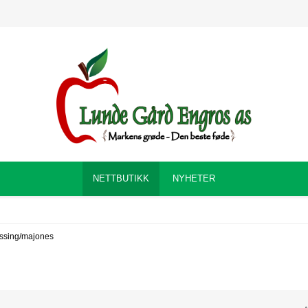
NETTBUTIKK
NYHETER
ssing/majones