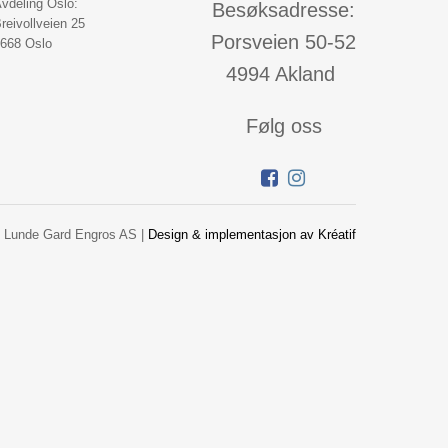
vdeling Oslo:
Besøksadresse:
reivollveien 25
Porsveien 50-52
668 Oslo
4994 Akland
Følg oss
 Lunde Gard Engros AS |
Design
&
implementasjon av Kréatif