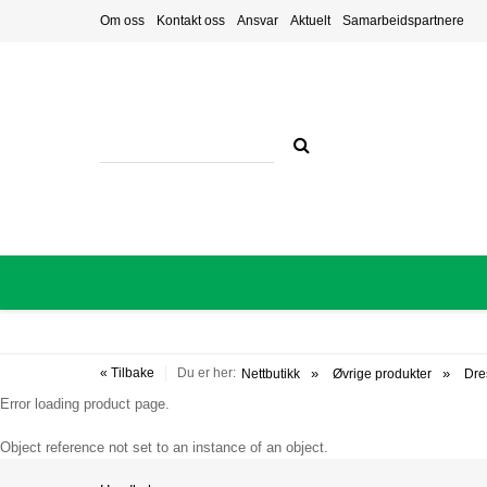
Om oss
Kontakt oss
Ansvar
Aktuelt
Samarbeidspartnere
« Tilbake
Du er her:
Nettbutikk
Øvrige produkter
Dre
Error loading product page.
Object reference not set to an instance of an object.