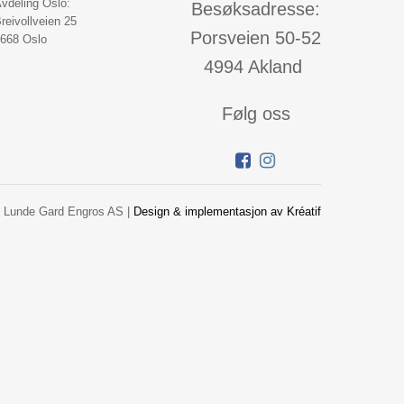
vdeling Oslo:
Besøksadresse:
reivollveien 25
Porsveien 50-52
668 Oslo
4994 Akland
Følg oss
 Lunde Gard Engros AS |
Design
&
implementasjon av Kréatif