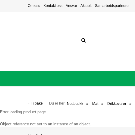
Om oss
Kontakt oss
Ansvar
Aktuelt
Samarbeidspartnere
« Tilbake
Du er her:
Nettbutikk
Mat
Drikkevarer
Error loading product page.
Object reference not set to an instance of an object.