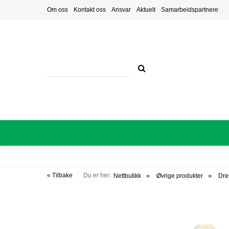
Om oss
Kontakt oss
Ansvar
Aktuelt
Samarbeidspartnere
« Tilbake
Du er her:
Nettbutikk
Øvrige produkter
Dre