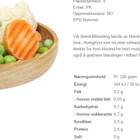
Pakkestørrelse: 4
Enhet: PK
Opprinnelsesland: NO
EPD Nummer:
Vår blomkålblanding består av blomkålb
bruk. Hurtigfryst kort tid etter innhø
direkte fra fryst tilstand for best mu
også å gratinere blandingen i ildfast f
Næringsinnhold
Pr. 100 gram
Energi
164 kJ / 39 kc
Fett
0,2 g
- hvorav mettet fett
0,03 g
Karbohydrat
5,7 g
- hvorav sukkerarter
4,7 g
Kostfiber
3,3 g
Protein
2,4 g
Salt
0 g