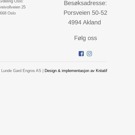
vdeling Oslo:
Besøksadresse:
reivollveien 25
Porsveien 50-52
668 Oslo
4994 Akland
Følg oss
 Lunde Gard Engros AS |
Design
&
implementasjon av Kréatif