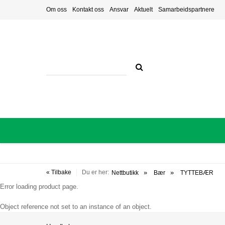
Om oss
Kontakt oss
Ansvar
Aktuelt
Samarbeidspartnere
« Tilbake
Du er her:
Nettbutikk
Bær
TYTTEBÆR
Error loading product page.
Object reference not set to an instance of an object.