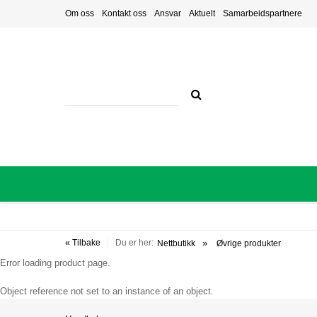
Om oss
Kontakt oss
Ansvar
Aktuelt
Samarbeidspartnere
« Tilbake
Du er her:
Nettbutikk
Øvrige produkter
Error loading product page.
Object reference not set to an instance of an object.