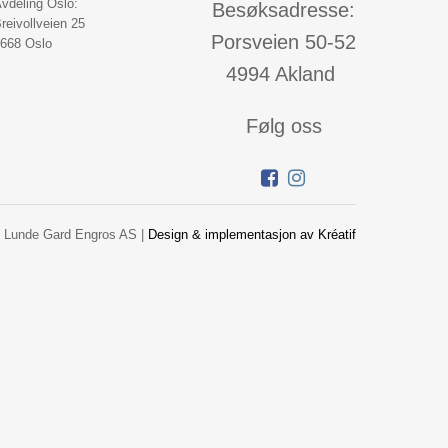
vdeling Oslo:
Besøksadresse:
reivollveien 25
Porsveien 50-52
668 Oslo
4994 Akland
Følg oss
 Lunde Gard Engros AS |
Design
&
implementasjon av Kréatif