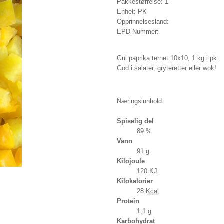
Pakkestørrelse: 1
Enhet: PK
Opprinnelsesland:
EPD Nummer:
Gul paprika ternet 10x10, 1 kg i pk
God i salater, gryteretter eller wok!
Næringsinnhold:
Spiselig del
89 %
Vann
91
g
Kilojoule
120
KJ
Kilokalorier
28
Kcal
Protein
1,1
g
Karbohydrat