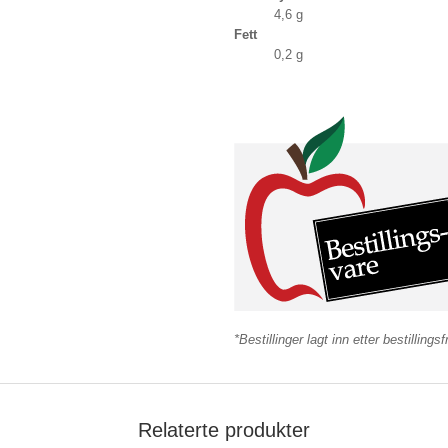
4,6
g
Fett
0,2
g
*Bestillinger lagt inn etter bestilling
Relaterte produkter