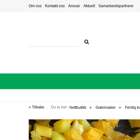
Om oss
Kontakt oss
Ansvar
Aktuelt
Samarbeidspartnere
« Tilbake
Du er her:
Nettbutikk
Grønnsaker
Ferdig k