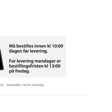
sfrist , behandles neste virkedag.