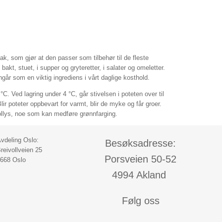
k, som gjør at den passer som tilbehør til de fleste
 bakt, stuet, i supper og gryteretter, i salater og omeletter.
ngår som en viktig ingrediens i vårt daglige kosthold.
°C. Ved lagring under 4 °C, går stivelsen i poteten over til
ir poteter oppbevart for varmt, blir de myke og får groer.
sollys, noe som kan medføre grønnfarging.
vdeling Oslo:
Besøksadresse:
reivollveien 25
Porsveien 50-52
668 Oslo
4994 Akland
Følg oss