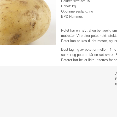
Pakkestørrelse: 15
Enhet: kg
Opprinnelsesland: no
EPD Nummer:
Potet har en nøytral og behagelig sma
matretter. Vi bruker potet kokt, stekt,
Potet kan brukes til det meste, og in
Best lagring av potet er mellom 4 - 6 
sukker og poteten får en søt smak. Bl
Poteter bør heller ikke utsettes for 
A
B
0