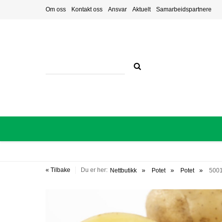
Om oss
Kontakt oss
Ansvar
Aktuelt
Samarbeidspartnere
« Tilbake
Du er her:
Nettbutikk
Potet
Potet
500