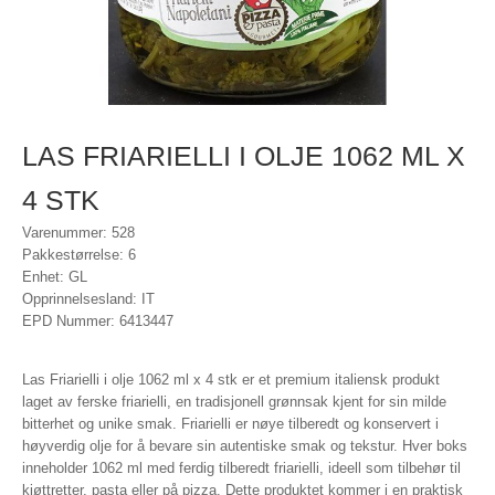
LAS FRIARIELLI I OLJE 1062 ML X
4 STK
Varenummer: 528
Pakkestørrelse: 6
Enhet: GL
Opprinnelsesland: IT
EPD Nummer: 6413447
Las Friarielli i olje 1062 ml x 4 stk er et premium italiensk produkt
laget av ferske friarielli, en tradisjonell grønnsak kjent for sin milde
bitterhet og unike smak. Friarielli er nøye tilberedt og konservert i
høyverdig olje for å bevare sin autentiske smak og tekstur. Hver boks
inneholder 1062 ml med ferdig tilberedt friarielli, ideell som tilbehør til
kjøttretter, pasta eller på pizza. Dette produktet kommer i en praktisk