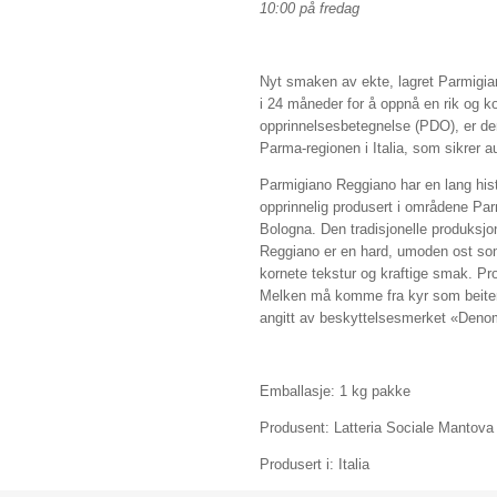
10:00 på fredag
Nyt smaken av ekte, lagret Parmigi
i 24 måneder for å oppnå en rik og 
opprinnelsesbetegnelse (PDO), er denn
Parma-regionen i Italia, som sikrer a
Parmigiano Reggiano har en lang histo
opprinnelig produsert i områdene Pa
Bologna. Den tradisjonelle produksj
Reggiano er en hard, umoden ost som 
kornete tekstur og kraftige smak. Pr
Melken må komme fra kyr som beiter 
angitt av beskyttelsesmerket «Denom
Emballasje: 1 kg pakke
Produsent: Latteria Sociale Mantova
Produsert i: Italia