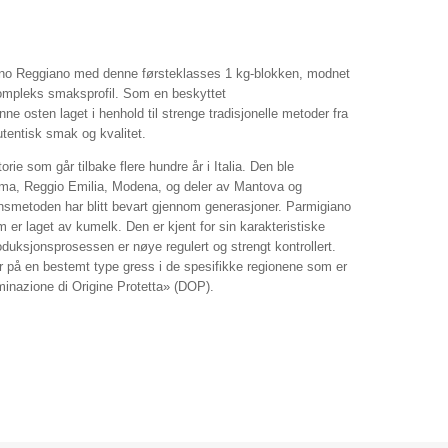
ano Reggiano med denne førsteklasses 1 kg-blokken, modnet
kompleks smaksprofil. Som en beskyttet
e osten laget i henhold til strenge tradisjonelle metoder fra
utentisk smak og kvalitet.
rie som går tilbake flere hundre år i Italia. Den ble
rma, Reggio Emilia, Modena, og deler av Mantova og
onsmetoden har blitt bevart gjennom generasjoner. Parmigiano
er laget av kumelk. Den er kjent for sin karakteristiske
oduksjonsprosessen er nøye regulert og strengt kontrollert.
på en bestemt type gress i de spesifikke regionene som er
inazione di Origine Protetta» (DOP).