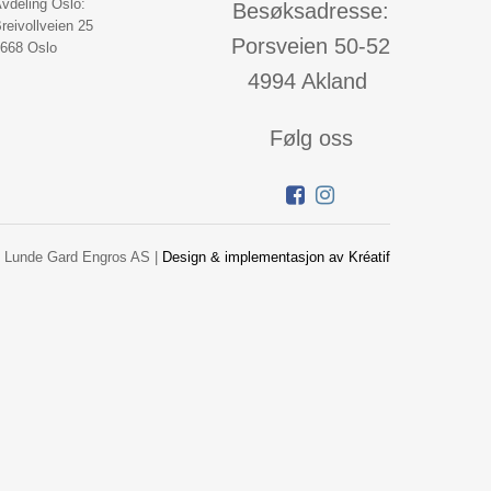
vdeling Oslo:
Besøksadresse:
reivollveien 25
Porsveien 50-52
668 Oslo
4994 Akland
Følg oss
 Lunde Gard Engros AS |
Design
&
implementasjon av Kréatif