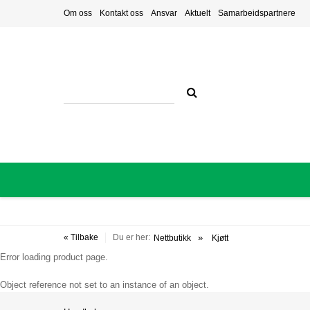
Om oss
Kontakt oss
Ansvar
Aktuelt
Samarbeidspartnere
« Tilbake
Du er her:
Nettbutikk
Kjøtt
Error loading product page.
Object reference not set to an instance of an object.