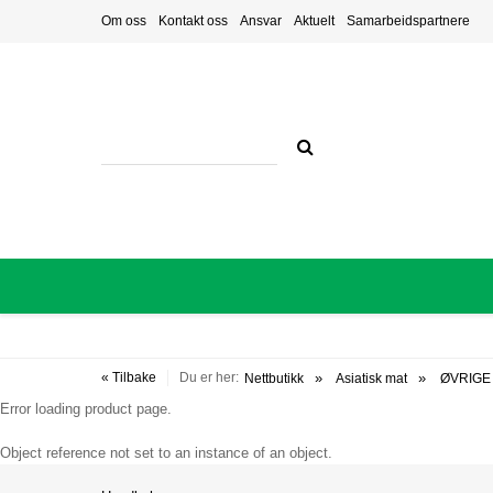
Om oss
Kontakt oss
Ansvar
Aktuelt
Samarbeidspartnere
« Tilbake
Du er her:
Nettbutikk
Asiatisk mat
ØVRIGE
Error loading product page.
Object reference not set to an instance of an object.