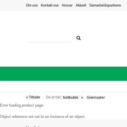
Om oss
Kontakt oss
Ansvar
Aktuelt
Samarbeidspartnere
« Tilbake
Du er her:
Nettbutikk
Grønnsaker
Error loading product page.
Object reference not set to an instance of an object.