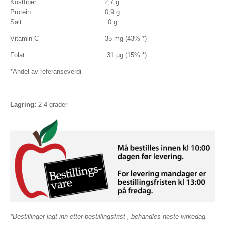
Kostfiber: 2,7 g
Protein: 0,9 g
Salt: 0 g
Vitamin C 35 mg (43% *)
Folat 31 µg (15% *)
*Andel av referanseverdi
Lagring:
2-4 grader
*Bestillinger lagt inn etter bestillingsfrist , behandles neste virkedag.