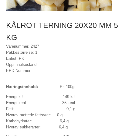
KÅLROT TERNING 20X20 MM 5
KG
Varenummer: 2427
Pakkestørrelse: 1
Enhet: PK
Opprinnelsesland:
EPD Nummer:
Næringsinnhold:
Pr. 100g
Energi kJ: 149 kJ
Energi kcal: 35 kcal
Fett: 0,1 g
Hvorav mettede fettsyrer: 0 g
Karbohydrater: 6,4 g
Hvorav sukkerarter: 6,4 g