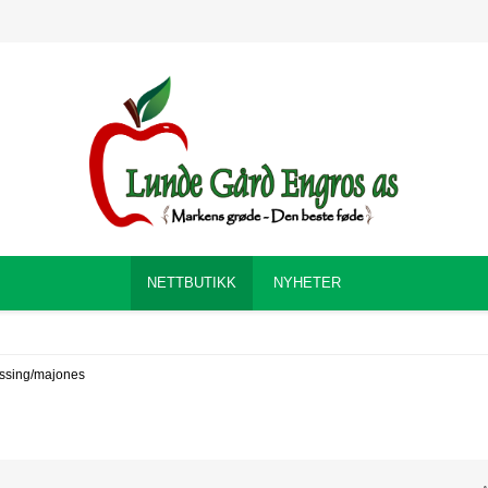
NETTBUTIKK
NYHETER
ssing/majones