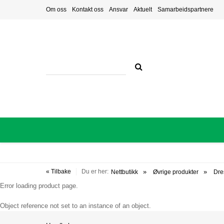
Om oss
Kontakt oss
Ansvar
Aktuelt
Samarbeidspartnere
« Tilbake
Du er her:
Nettbutikk
Øvrige produkter
Dre
Error loading product page.
Object reference not set to an instance of an object.