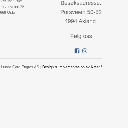
vdeling Oslo:
Besøksadresse:
reivollveien 25
Porsveien 50-52
668 Oslo
4994 Akland
Følg oss
 Lunde Gard Engros AS |
Design
&
implementasjon av Kréatif