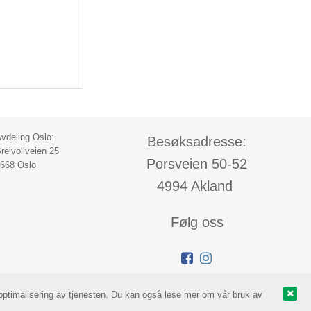
vdeling Oslo:
Besøksadresse:
reivollveien 25
Porsveien 50-52
668 Oslo
4994 Akland
Følg oss
g optimalisering av tjenesten. Du kan også lese mer om vår bruk av
 Lunde Gard Engros AS |
Design
&
implementasjon av Kréatif