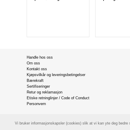
Handle hos oss
Om oss
Kontakt oss
Kjøpsvilkår og leveringsbetingelser
Bærekraft
Sertifiseringer
Retur og reklamasjon
Etiske retninglinjer / Code of Conduct
Personvern
Vi bruker informasjonskapsler (cookies) slik at vi kan yte deg bedre
Bilder og tekst er hentet fra
frukt.no