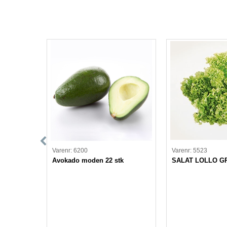
Varenr: 6200
Varenr: 5523
ARCO
Avokado moden 22 stk
SALAT LOLLO G