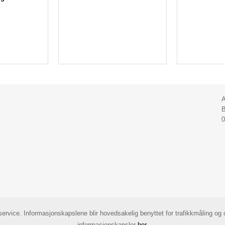
A
B
0
 service. Informasjonskapslene blir hovedsakelig benyttet for trafikkmåling o
©
informasjonskapsler
her
.