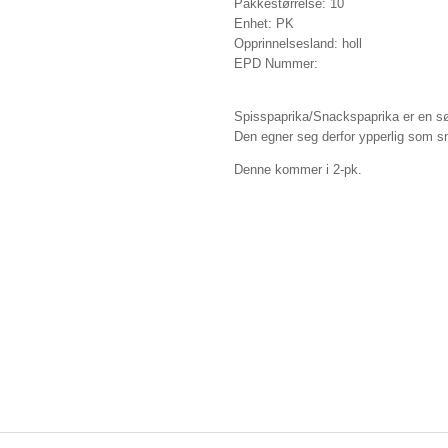
Pakkestørrelse: 10
Enhet: PK
Opprinnelsesland: holl
EPD Nummer:
Spisspaprika/Snackspaprika er en sø
Den egner seg derfor ypperlig som sn
Denne kommer i 2-pk.