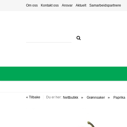
Om oss
Kontakt oss
Ansvar
Aktuelt
Samarbeidspartnere
« Tilbake
Du er her:
Nettbutikk
Grønnsaker
Paprika