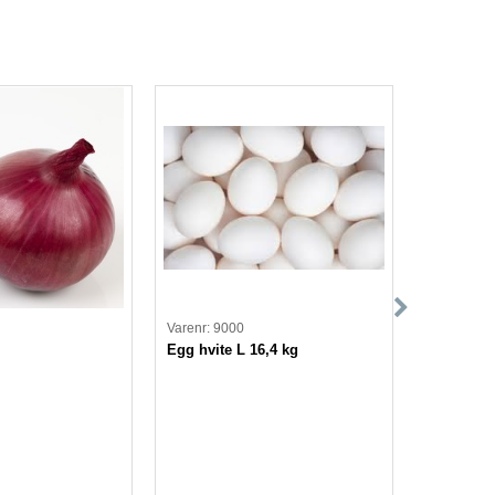
Varenr: 9000
Varenr: 22
Egg hvite L 16,4 kg
KRUTONG
PROVEN