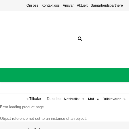
Om oss
Kontakt oss
Ansvar
Aktuelt
Samarbeidspartnere
« Tilbake
Du er her:
Nettbutikk
Mat
Drikkevarer
Error loading product page.
Object reference not set to an instance of an object.