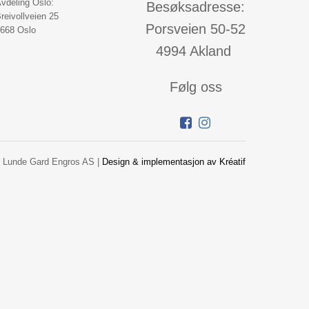
vdeling Oslo:
Besøksadresse:
reivollveien 25
Porsveien 50-52
668 Oslo
4994 Akland
Følg oss
 Lunde Gard Engros AS |
Design
&
implementasjon av Kréatif