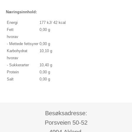
Næringsinnhold:
Energi
177 kJ/ 42 kcal
Fett
0,00 g
hvorav
- Mettede fettsyrer
0,00 g
Karbohydrat
10,10 g
hvorav
- Sukkerarter
10,40 g
Protein
0,00 g
Salt
0,00 g
Besøksadresse:
Porsveien 50-52